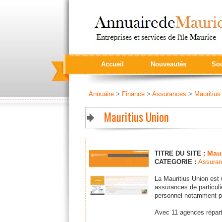
Accueil
Nouveautés
Sou
Annuaire
>
Finance
>
Assurances
>
Mauritius
Mauritius Union
Maur
TITRE DU SITE :
CATEGORIE :
Assura
La Mauritius Union est 
assurances de particuli
personnel notamment pou
Avec 11 agences réparti