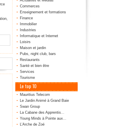
Actualités et Médias
rce
Commerces
Enseignement et formations
Finance
tion,
Immobilier
Industries
Informatique et Internet
Loisirs
Maison et jardin
Pubs, night club, bars
Restaurants
Santé et bien être
Services
Tourisme
Le top 10
Mauritius Telecom
Le Jardin Animé à Grand Baie
Swan Group
La Cabane des Apprentis...
Young Minds à Pointe aux...
L’Arche de Zoé